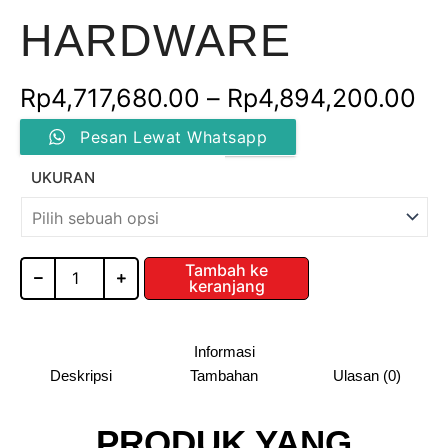
HARDWARE
Re
Rp
4,717,680.00
–
Rp
4,894,200.00
Kuantitas
ha
Pesan Lewat Whatsapp
SPICE
RACK
Rp
UKURAN
/
GB-
hi
06
/
Rp
KNOCKERS
Tambah ke
keranjang
HARDWARE
Informasi
Deskripsi
Tambahan
Ulasan (0)
PRODUK YANG