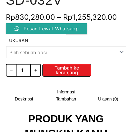
SD-032V
Ren
Rp
830,280.00
–
Rp
1,255,320.00
Kuantitas
harg
Pesan Lewat Whatsapp
SLIDING
WARDROBE
Rp8
UKURAN
WITH
SOFT
hin
CLOSE
/
Rp1
SD-
Tambah ke
keranjang
032V
Informasi
Deskripsi
Tambahan
Ulasan (0)
PRODUK YANG