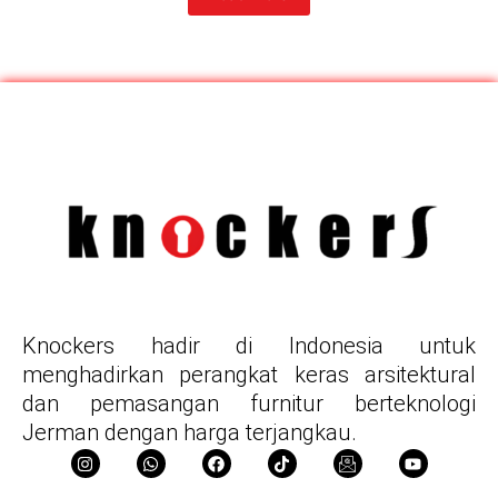
Knockers hadir di Indonesia untuk
menghadirkan perangkat keras arsitektural
dan pemasangan furnitur berteknologi
Jerman dengan harga terjangkau.
I
W
F
T
I
Y
n
h
a
i
c
o
s
a
c
k
o
u