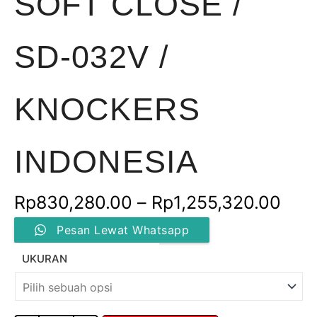
SOFT CLOSE /
SD-032V /
KNOCKERS
INDONESIA
Ren
Rp
830,280.00
–
Rp
1,255,320.00
Kuantitas
harg
Pesan Lewat Whatsapp
SLIDING
WARDROBE
Rp8
UKURAN
WITH
SOFT
hin
CLOSE
/