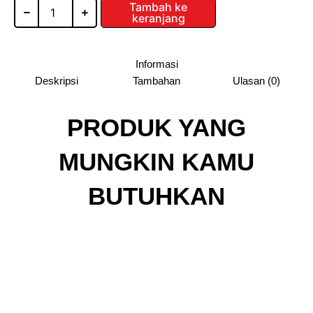
Rp1
SD-
Tambah ke
keranjang
032V
/
KNOCKERS
INDONESIA
Informasi
Deskripsi
Tambahan
Ulasan (0)
PRODUK YANG
MUNGKIN KAMU
BUTUHKAN