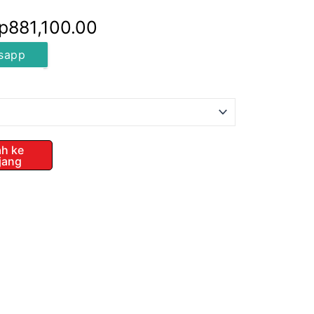
Rentang
p
881,100.00
harga:
sapp
Rp495,660.00
hingga
Rp881,100.00
h ke
jang