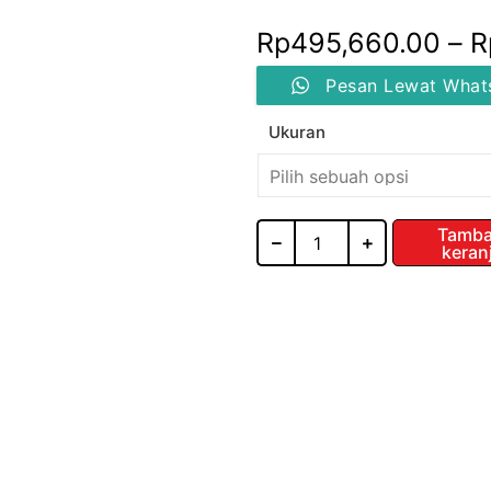
Rp
495,660.00
–
R
Kuantitas
Pesan Lewat What
RAK
DAPUR
Ukuran
KABINET
STAINLESS
STEEL
304
DISH
Tamba
keran
RACK
/
WDJ-
B
/
KNOCKERS
INDONESIA