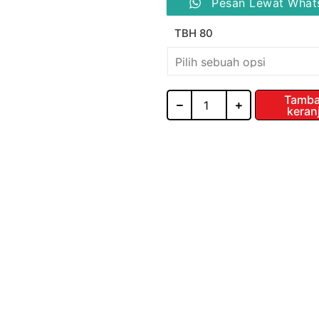
Pesan Lewat What
Knockers
Slim
TBH 80
Box
Steel
Drawer
Side
H
Tamba
keran
80
MM
TBH80