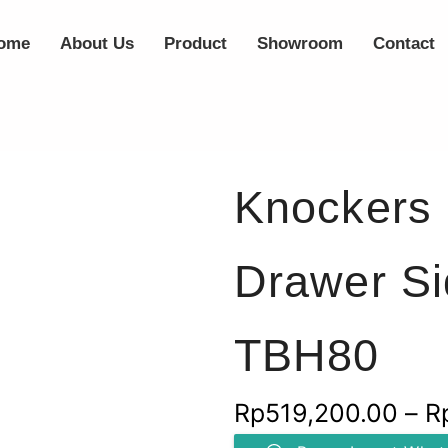
ome
About Us
Product
Showroom
Contact
Knockers 
Drawer S
TBH80
Rp
519,200.00
–
R
Kuantitas