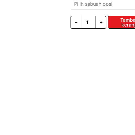
Glass
Side
High
Panel
Tamba
keran
TBG130