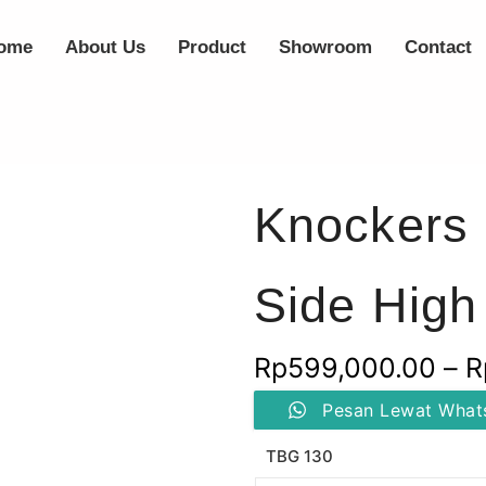
ome
About Us
Product
Showroom
Contact
Knockers 
Side Hig
Rp
599,000.00
–
R
Kuantitas
Pesan Lewat What
Knockers
Slim
TBG 130
Box