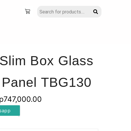
Slim Box Glass
h Panel TBG130
Rentang
p
747,000.00
harga:
sapp
Rp599,000.00