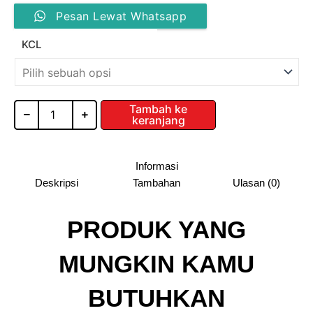
Kuantitas
harga:
Pesan Lewat Whatsapp
Knockers
Kunci
Rp56,76
KCL
Locker
Cam
hingga
Lock
(KCL)
Rp80,52
Tambah ke
keranjang
Informasi
Deskripsi
Tambahan
Ulasan (0)
PRODUK YANG
MUNGKIN KAMU
BUTUHKAN