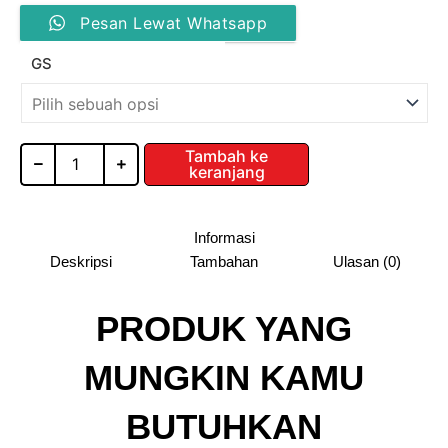
Kuantitas
harga:
Pesan Lewat Whatsapp
Knockers
Gas
Rp55,44
GS
Spring
with
hingga
Double
Soft
Rp67,32
Close
Tambah ke
keranjang
GS
Informasi
Deskripsi
Tambahan
Ulasan (0)
PRODUK YANG
MUNGKIN KAMU
BUTUHKAN