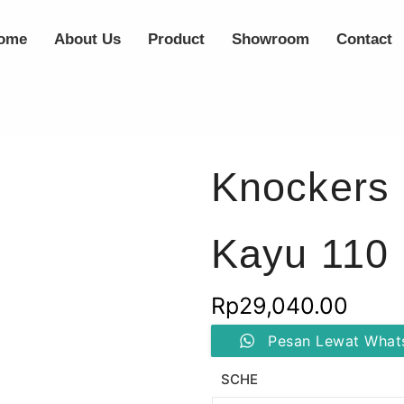
ome
About Us
Product
Showroom
Contact
Knockers
Kayu 110
Rp
29,040.00
Kuantitas
Pesan Lewat What
Knockers
Engsel
SCHE
Sendok