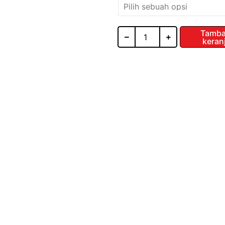
Kayu
110
Derajat
SCHE
Tamba
keran