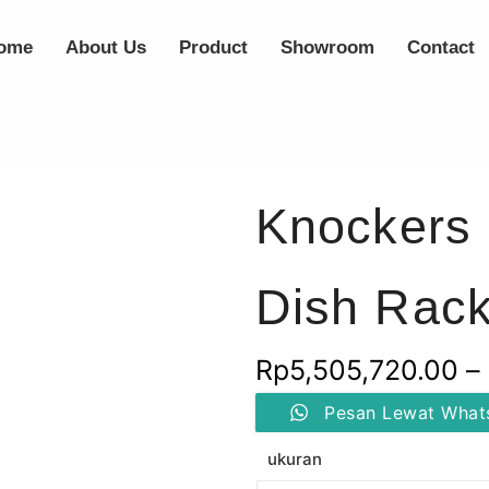
ome
About Us
Product
Showroom
Contact
Knockers 
Dish Rack
Rp
5,505,720.00
–
Kuantitas
Pesan Lewat What
Knockers
Elevator
ukuran
Basket