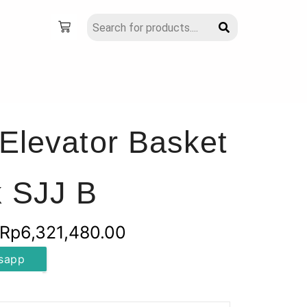
Elevator Basket
 SJJ B
Rentang
Rp
6,321,480.00
harga:
sapp
Rp5,505,720.00