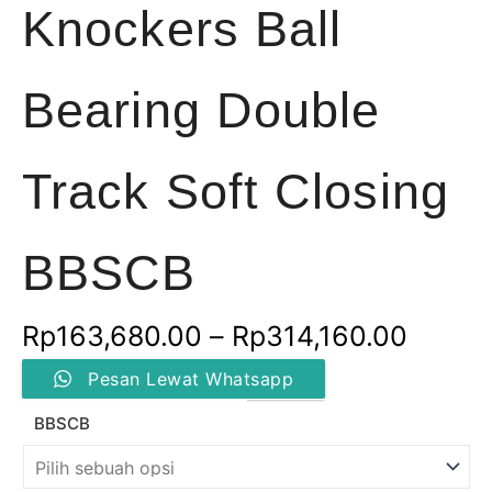
Knockers Ball
Bearing Double
Track Soft Closing
BBSCB
Renta
Rp
163,680.00
–
Rp
314,160.00
Kuantitas
harga:
Pesan Lewat Whatsapp
Knockers
Ball
Rp163
BBSCB
Bearing
Double
hingg
Track