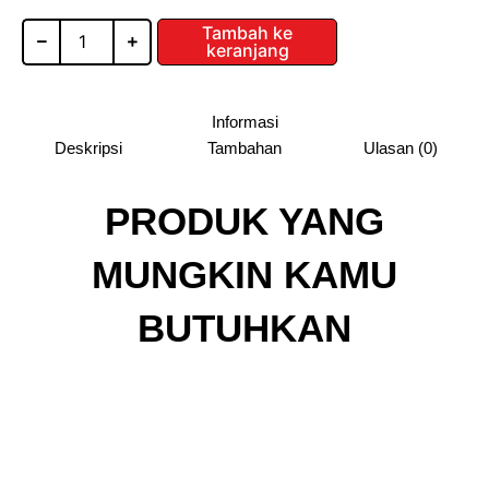
Soft
Rp314
Closing
Tambah ke
keranjang
BBSCB
Informasi
Deskripsi
Tambahan
Ulasan (0)
PRODUK YANG
MUNGKIN KAMU
BUTUHKAN