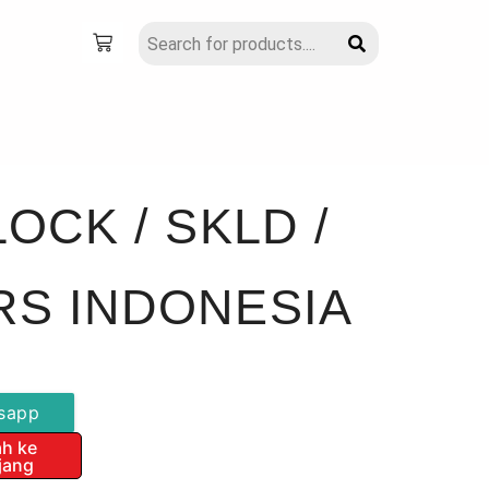
OCK / SKLD /
S INDONESIA
sapp
h ke
jang