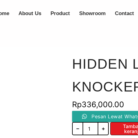
ome
About Us
Product
Showroom
Contact
HIDDEN L
KNOCKER
Rp
336,000.00
Kuantitas
Pesan Lewat What
HIDDEN
Tamba
LOCK
keran
/