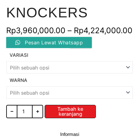
KNOCKERS
R
Rp
3,960,000.00
–
Rp
4,224,000.00
Kuantitas
h
Pesan Lewat Whatsapp
ELECTRONIC
SOCKET
R
VARIASI
/
ESWS
h
/
ESNS/
R
WARNA
KNOCKERS
Tambah ke
keranjang
Informasi