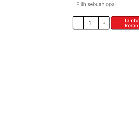
GLASS
Tamba
keran