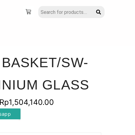
BASKET/SW-
INIUM GLASS
Rentang
Rp
1,504,140.00
harga:
sapp
Rp1,334,520.00