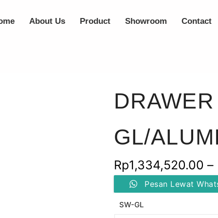
ome
About Us
Product
Showroom
Contact
DRAWER 
GL/ALUM
Rp
1,334,520.00
–
Kuantitas
Pesan Lewat What
DRAWER
BASKET/SW-
SW-GL
GL/ALUMINIUM