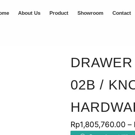
ome
About Us
Product
Showroom
Contact
DRAWER 
02B / K
HARDWA
Rp
1,805,760.00
–
Kuantitas