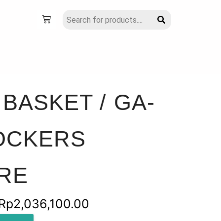
BASKET / GA-
NOCKERS
RE
Rentang
Rp
2,036,100.00