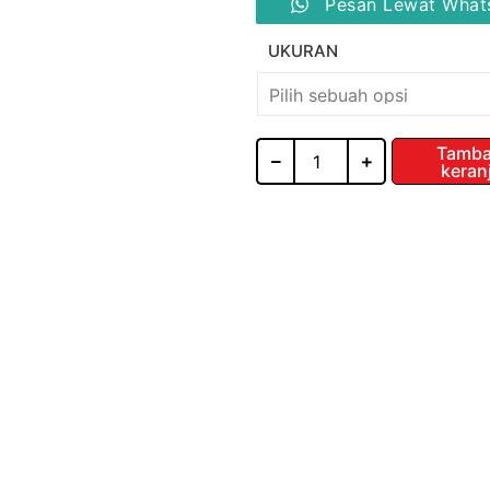
Pesan Lewat What
DRAWER
BASKET
UKURAN
/
GA-
02B
/
KNOCKERS
Tamba
keran
HARDWARE