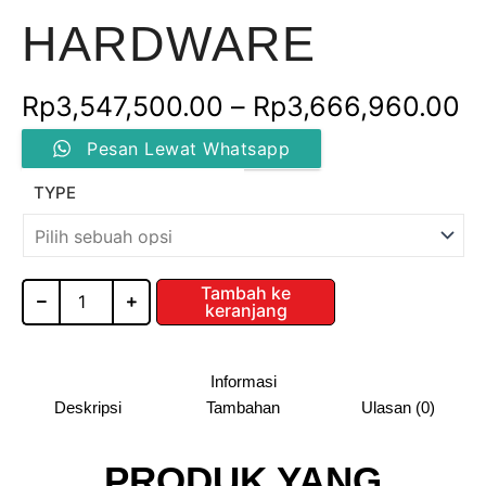
HARDWARE
R
Rp
3,547,500.00
–
Rp
3,666,960.00
Kuantitas
ha
Pesan Lewat Whatsapp
DRAWER
BASKET
R
TYPE
/
DR-
h
GL
/
R
KNOCKERS
Tambah ke
keranjang
HARDWARE
Informasi
Deskripsi
Tambahan
Ulasan (0)
PRODUK YANG