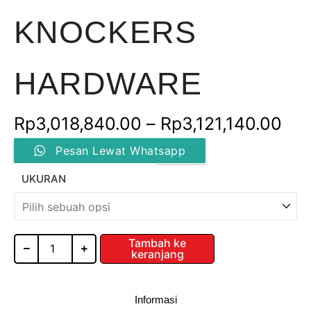
KNOCKERS
HARDWARE
Ren
Rp
3,018,840.00
–
Rp
3,121,140.00
Kuantitas
har
Pesan Lewat Whatsapp
DRAWER
BASKET
Rp3
UKURAN
/
DB-
hin
AL-
LED
Rp3
/
Tambah ke
keranjang
KNOCKERS
HARDWARE
Informasi