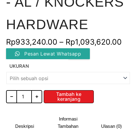
- AL / KNOCKERS
HARDWARE
Ren
Rp
933,240.00
–
Rp
1,093,620.00
Kuantitas
har
Pesan Lewat Whatsapp
3
TIERS
Rp9
UKURAN
PULL
OUT
hin
BASKET
/
Rp1
SR
Tambah ke
keranjang
-
AL
/
KNOCKERS
Informasi
HARDWARE
Deskripsi
Tambahan
Ulasan (0)